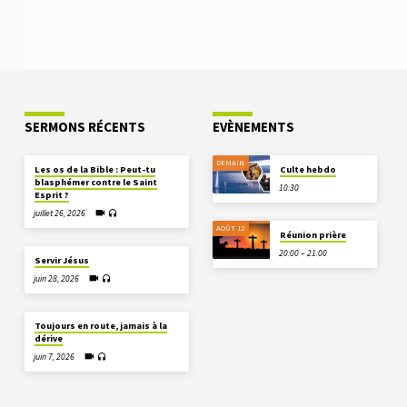
SERMONS RÉCENTS
EVÈNEMENTS
DEMAIN
Les os de la Bible : Peut-tu
Culte hebdo
blasphémer contre le Saint
10:30
Esprit ?
juillet 26, 2026
AOÛT 12
Réunion prière
20:00 – 21:00
Servir Jésus
juin 28, 2026
Toujours en route, jamais à la
dérive
juin 7, 2026