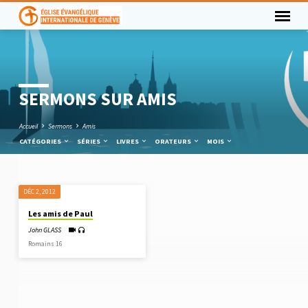
SERMONS SUR AMIS
Accueil
Sermons
Amis
CATÉGORIES
SÉRIES
LIVRES
ORATEURS
MOIS
DÉC 2, 2012
SERMONS
Les amis de Paul
SUR
John GLASS
AMIS
Romains 16