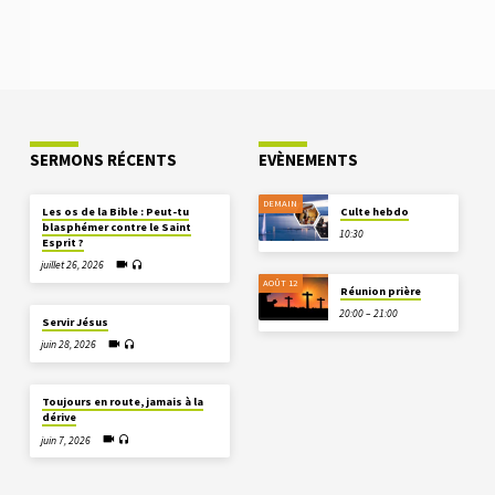
SERMONS RÉCENTS
EVÈNEMENTS
DEMAIN
Les os de la Bible : Peut-tu
Culte hebdo
blasphémer contre le Saint
10:30
Esprit ?
juillet 26, 2026
AOÛT 12
Réunion prière
20:00 – 21:00
Servir Jésus
juin 28, 2026
Toujours en route, jamais à la
dérive
juin 7, 2026