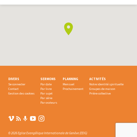
DIVERS
SERMONS
PLANNING
ACTIVITÉS
Se connecter
Par date
Mensuel
Notre identité spirituelle
Contact
Par livre
Prochainement
Groupes de maison
Gestion des cookies
Par sujet
Prière collective
Par série
Par orateurs
© 2026 Eglise Evangélique Internationale de Genève (EEIG)