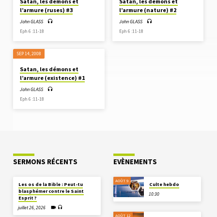
Satan, les démons et
Satan, les démons et
l’armure (ruses) #3
l’armure (nature) #2
John GLASS
John GLASS
Eph 6 :11-18
Eph 6 :11-18
SEP 14, 2008
Satan, les démons et
l’armure (existence) #1
John GLASS
Eph 6 :11-18
SERMONS RÉCENTS
EVÈNEMENTS
AOÛT 9
Les os de la Bible : Peut-tu
Culte hebdo
blasphémer contre le Saint
10:30
Esprit ?
juillet 26, 2026
AOÛT 12