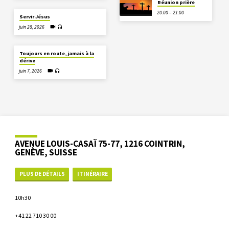
Réunion prière
20:00 – 21:00
Servir Jésus
juin 28, 2026
Toujours en route, jamais à la
dérive
juin 7, 2026
AVENUE LOUIS-CASAÏ 75-77, 1216 COINTRIN,
GENÈVE, SUISSE
PLUS DE DÉTAILS
ITINÉRAIRE
10h30
+41 22 710 30 00