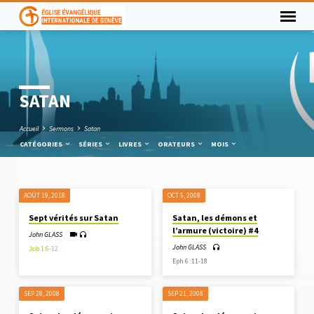
SATAN
Accueil
Sermons
Satan
CATÉGORIES
SÉRIES
LIVRES
ORATEURS
MOIS
AOÛT 19, 2018
OCT 5, 2008
SATAN
Sept vérités sur Satan
Satan, les démons et
l’armure (victoire) #4
John GLASS
John GLASS
Job 1:6-12
Eph 6 :11-18
SEP 28, 2008
SEP 21, 2008