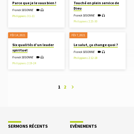
Parce que je le vaux bien !
Touché en plein service de
Dieu
Franck SEGONNE
Franck SEGONNE
Philippiens 3:1-11
Philippiens 2.25-30
FÉV 14, 2021
FÉV 7, 2021
Six qualités d’un leader
Le salut, ça change quoi ?
spirituel
Franck SEGONNE
Franck SEGONNE
Philippiens 2:12-18
Philippiens 2:19-24
1
2
SERMONS RÉCENTS
EVÈNEMENTS