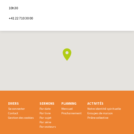
10h30
+41 22 710 30 00
DIVERS
SERMONS
PLANNING
ACTIVITÉS
Se connecter
Par date
Mensuel
Notre identité spirituelle
Contact
Par livre
Prochainement
Groupes de maison
Gestion des cookies
Par sujet
Prière collective
Par série
Par orateurs