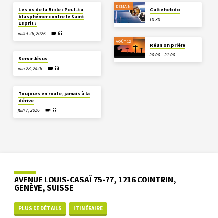
DEMAIN
Les os de la Bible : Peut-tu
Culte hebdo
blasphémer contre le Saint
10:30
Esprit ?
juillet 26, 2026
AOÛT 12
Réunion prière
20:00 – 21:00
Servir Jésus
juin 28, 2026
Toujours en route, jamais à la
dérive
juin 7, 2026
AVENUE LOUIS-CASAÏ 75-77, 1216 COINTRIN,
GENÈVE, SUISSE
PLUS DE DÉTAILS
ITINÉRAIRE