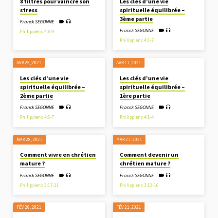
8 filtres pour vaincre son
Les clés d’une vie
stress
spirituelle équilibrée –
3ème partie
Franck SEGONNE
Franck SEGONNE
Philippiens 4:8-9
Philippiens 4:5-7
AVR 25, 2021
AVR 11, 2021
Les clés d’une vie
Les clés d’une vie
spirituelle équilibrée –
spirituelle équilibrée –
2ème partie
1ère partie
Franck SEGONNE
Franck SEGONNE
Philippiens 4:5-7
Philippiens 4:1-4
MAR 28
, 2021
MAR 21
, 2021
Comment vivre en chrétien
Comment devenir un
mature ?
chrétien mature ?
Franck SEGONNE
Franck SEGONNE
Philippiens 3:17-21
Philippiens 3:12-16
FÉV 28, 2021
FÉV 21, 2021