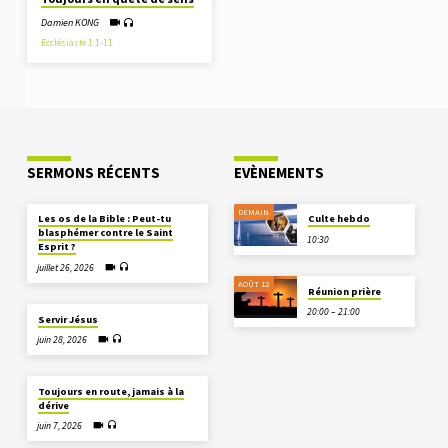
Damien KONG
Ecclésiaste 1:1-11
SERMONS RÉCENTS
EVÈNEMENTS
DEMAIN
Les os de la Bible : Peut-tu
Culte hebdo
blasphémer contre le Saint
10:30
Esprit ?
juillet 26, 2026
AOÛT 12
Réunion prière
20:00 – 21:00
Servir Jésus
juin 28, 2026
Toujours en route, jamais à la
dérive
juin 7, 2026