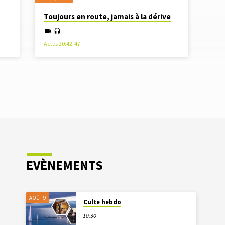
Toujours en route, jamais à la dérive
Actes 20:42-47
EVÈNEMENTS
AOÛT 9
Culte hebdo
10:30