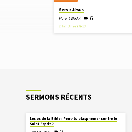
SERMONS
Servir Jésus
À
Florent VARAK
2 Timothée 2:8-13
PARTIR
DE
JUIN
AM
SERMONS RÉCENTS
Les os de la Bible : Peut-tu blasphémer contre le
Saint Esprit ?
juillet 26, 2026