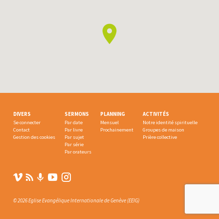
DIVERS
SERMONS
PLANNING
ACTIVITÉS
Se connecter
Par date
Mensuel
Notre identité spirituelle
Contact
Par livre
Prochainement
Groupes de maison
Gestion des cookies
Par sujet
Prière collective
Par série
Par orateurs
© 2026 Eglise Evangélique Internationale de Genève (EEIG)