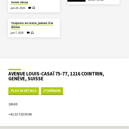
Servir Jésus
juin 28, 2026
Toujours en route, jamais à la
dérive
juin 7, 2026
AVENUE LOUIS-CASAÏ 75-77, 1216 COINTRIN,
GENÈVE, SUISSE
PLUS DE DÉTAILS
ITINÉRAIRE
10h30
+41 22 710 30 00