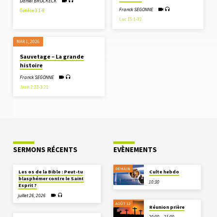
Daniel BROCKECK
Franck SEGONNE
Genèse 3:1-8
Luc 15:1-32
MAR 1
, 2026
Sauvetage – La grande
histoire
Franck SEGONNE
Jean 2:23-3:21
SERMONS RÉCENTS
EVÈNEMENTS
DEMAIN
Les os de la Bible : Peut-tu
Culte hebdo
blasphémer contre le Saint
10:30
Esprit ?
juillet 26, 2026
AOÛT 12
Réunion prière
20:00 – 21:00