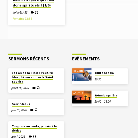
dons spirituels ? (1/6)
John GLASS
Romains 12:3-5
SERMONS RÉCENTS
EVÈNEMENTS
DEMAIN
Les os de la Bible : Peut-tu
Culte hebdo
blasphémer contre le Saint
10:30
Esprit ?
juillet 26, 2026
AOÛT 12
Réunion prière
20:00 – 21:00
Servir Jésus
juin 28, 2026
Toujours en route, jamais à la
dérive
juin 7, 2026