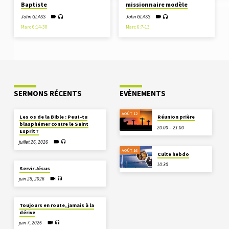
Baptiste
missionnaire modèle
John GLASS
John GLASS
Marc 6:14-30
Marc 6:7-13
SERMONS RÉCENTS
EVÈNEMENTS
AOÛT 12
Les os de la Bible : Peut-tu
Réunion prière
blasphémer contre le Saint
20:00 – 21:00
Esprit ?
juillet 26, 2026
AOÛT 16
Culte hebdo
10:30
Servir Jésus
juin 28, 2026
Toujours en route, jamais à la
dérive
juin 7, 2026