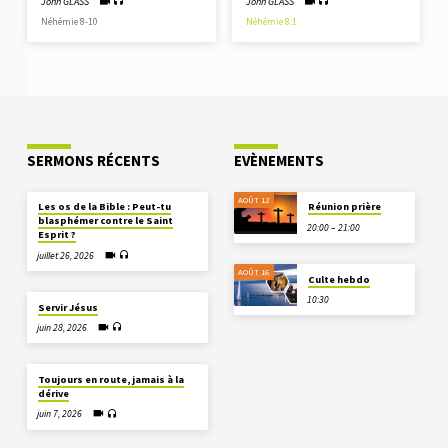
John GLASS
John GLASS
Néhémie 8-10
Néhémie 8:1
SERMONS RÉCENTS
EVÈNEMENTS
AOÛT 12
Les os de la Bible : Peut-tu
Réunion prière
blasphémer contre le Saint
20:00 – 21:00
Esprit ?
juillet 26, 2026
AOÛT 16
Culte hebdo
10:30
Servir Jésus
juin 28, 2026
Toujours en route, jamais à la
dérive
juin 7, 2026