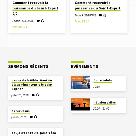
Comment recevoir la
Comment recevoir la
puissance du Saint-Esprit
puissance du Saint-Esprit
2/2
Franck SEGONNE
Franck SEGONNE
Actes 8:5-24
Actes 8:5-24
SERMONS RÉCENTS
EVÈNEMENTS
DEMAIN
Les os de la Bible : Peut-tu
Culte hebdo
blasphémer contre le Saint
10:30
Esprit ?
juillet 26, 2026
AOÛT 12
Réunion prière
20:00 – 21:00
Servir Jésus
juin 28, 2026
Toujours en route, jamais à la