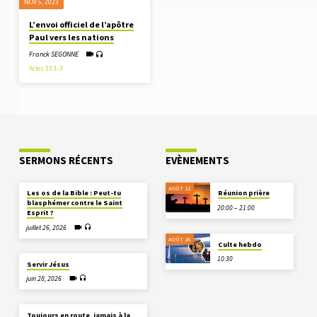
NOV 5, 2023
L’envoi officiel de l’apôtre
Paul vers les nations
Franck SEGONNE
Actes 13:1-3
SERMONS RÉCENTS
EVÈNEMENTS
AOÛT 12
Les os de la Bible : Peut-tu
Réunion prière
blasphémer contre le Saint
20:00 – 21:00
Esprit ?
juillet 26, 2026
AOÛT 16
Culte hebdo
10:30
Servir Jésus
juin 28, 2026
Toujours en route, jamais à la