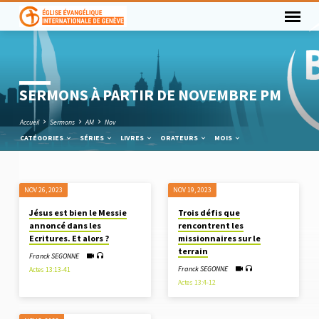
SERMONS À PARTIR DE NOVEMBRE PM
Accueil
Sermons
AM
Nov
CATÉGORIES
SÉRIES
LIVRES
ORATEURS
MOIS
NOV 26, 2023
NOV 19, 2023
SERMONS
Jésus est bien le Messie
Trois défis que
À
annoncé dans les
rencontrent les
PARTIR
Ecritures. Et alors ?
missionnaires sur le
terrain
DE
Franck SEGONNE
NOVEMBRE
Franck SEGONNE
Actes 13:13-41
Actes 13:4-12
PM