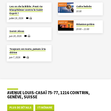
AOÛT 9
Les os de la Bible : Peut-tu
Culte hebdo
blasphémer contre le Saint
10:30
Esprit ?
juillet 26, 2026
AOÛT 12
Réunion prière
20:00 – 21:00
Servir Jésus
juin 28, 2026
Toujours en route, jamais à la
dérive
juin 7, 2026
AVENUE LOUIS-CASAÏ 75-77, 1216 COINTRIN,
GENÈVE, SUISSE
PLUS DE DÉTAILS
ITINÉRAIRE