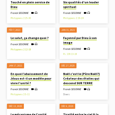
Touché en plein service de
Six qualités d’un leader
Dieu
spirituel
Franck SEGONNE
Franck SEGONNE
Philippiens 2.25-30
Philippiens 2:19-24
FÉV 7, 2021
JAN 31, 2021
Le salut, ça change quoi ?
Façonné par Dieu à son
image
Franck SEGONNE
Franck SEGONNE
Philippiens 2:12-18
Ps. 139.13-18
JAN 17, 2021
DÉC 27, 2020
En quoi l’abaissement de
Noël c’est le (Père Noël?)
Jésus est-il un modèle pour
Créateur des étoiles qui
vivre l’unité ?
descend SUR TERRE
Franck SEGONNE
Franck SEGONNE
Philippiens 2:5-11
Divers
DÉC 13, 2020
DÉC 6, 2020
Le mécanisme de l’unité
Tiraillé entre le ciel & la