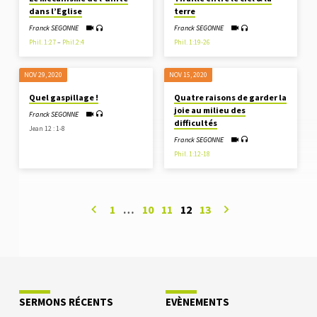
dans l’Eglise
terre
Franck SEGONNE
Franck SEGONNE
Phil. 1:27
–
Phil.2:4
Phil. 1:19-26
NOV 29, 2020
NOV 15, 2020
Quel gaspillage !
Quatre raisons de garder la
joie au milieu des
Franck SEGONNE
difficultés
Jean 12 : 1-8
Franck SEGONNE
Phil. 1:12-18
1
…
10
11
12
13
SERMONS RÉCENTS
EVÈNEMENTS