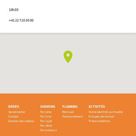
10h30
+41 22 710 30 00
DIVERS
SERMONS
PLANNING
ACTIVITÉS
Se connecter
Par date
Mensuel
Notre identité spirituelle
Contact
Par livre
Prochainement
Groupes de maison
Gestion des cookies
Par sujet
Prière collective
Par série
Par orateurs