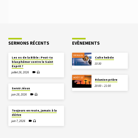
SERMONS RÉCENTS
EVÈNEMENTS
DEMAIN
Les os de la Bible : Peut-tu
Culte hebdo
blasphémer contre le Saint
10:30
Esprit ?
juillet 26, 2026
AOÛT 12
Réunion prière
20:00 – 21:00
Servir Jésus
juin 28, 2026
Toujours en route, jamais à la
dérive
juin 7, 2026