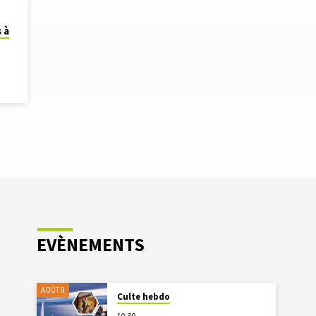
 à
EVÈNEMENTS
AOÛT 9
Culte hebdo
10:30