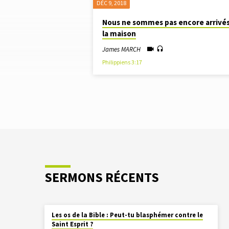
DÉC 9, 2018
SERMONS
Nous ne sommes pas encore arrivés
la maison
PAR
James MARCH
JAMES
Philippiens 3:17
MARCH
SERMONS RÉCENTS
Les os de la Bible : Peut-tu blasphémer contre le
Saint Esprit ?