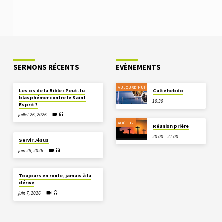
SERMONS RÉCENTS
EVÈNEMENTS
AUJOURD'HUI
Les os de la Bible : Peut-tu
Culte hebdo
blasphémer contre le Saint
10:30
Esprit ?
juillet 26, 2026
AOÛT 12
Réunion prière
20:00 – 21:00
Servir Jésus
juin 28, 2026
Toujours en route, jamais à la
dérive
juin 7, 2026