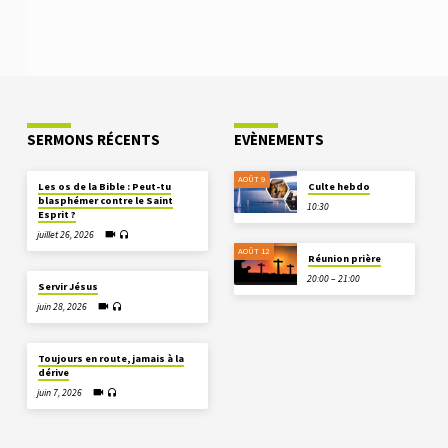
SERMONS RÉCENTS
EVÈNEMENTS
AOÛT 9
Les os de la Bible : Peut-tu
Culte hebdo
blasphémer contre le Saint
10:30
Esprit ?
juillet 26, 2026
AOÛT 12
Réunion prière
20:00 – 21:00
Servir Jésus
juin 28, 2026
Toujours en route, jamais à la
dérive
juin 7, 2026