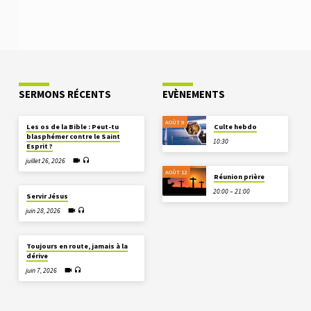
SERMONS RÉCENTS
EVÈNEMENTS
AOÛT 9
Les os de la Bible : Peut-tu
Culte hebdo
blasphémer contre le Saint
10:30
Esprit ?
juillet 26, 2026
AOÛT 12
Réunion prière
20:00 – 21:00
Servir Jésus
juin 28, 2026
Toujours en route, jamais à la
dérive
juin 7, 2026