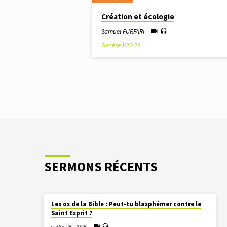
SERMONS
Création et écologie
PAR
Samuel FURFARI
Genèse 1:26-28
SAMUEL
FURFARI
SERMONS RÉCENTS
Les os de la Bible : Peut-tu blasphémer contre le
Saint Esprit ?
juillet 26, 2026