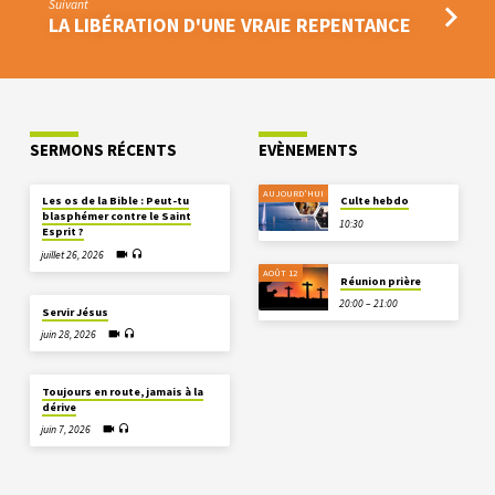
Suivant
LA LIBÉRATION D'UNE VRAIE REPENTANCE
SERMONS RÉCENTS
EVÈNEMENTS
AUJOURD'HUI
Les os de la Bible : Peut-tu
Culte hebdo
blasphémer contre le Saint
10:30
Esprit ?
juillet 26, 2026
AOÛT 12
Réunion prière
20:00 – 21:00
Servir Jésus
juin 28, 2026
Toujours en route, jamais à la
dérive
juin 7, 2026