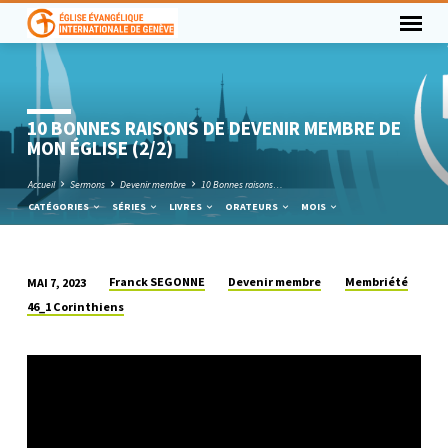
10 BONNES RAISONS DE DEVENIR MEMBRE DE
MON ÉGLISE (2/2)
Accueil
Sermons
Devenir membre
10 Bonnes raisons…
CATÉGORIES
SÉRIES
LIVRES
ORATEURS
MOIS
Franck SEGONNE
Devenir membre
Membriété
MAI 7, 2023
10
46_1 Corinthiens
BONNES
RAISONS
DE
DEVENIR
MEMBRE