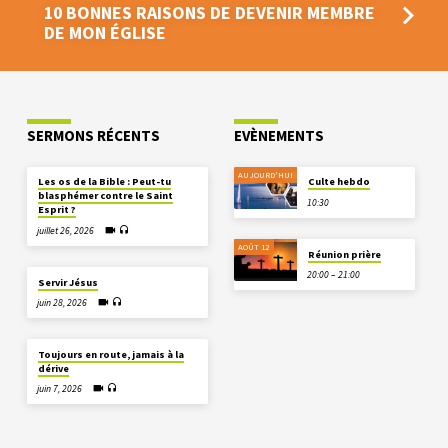
10 BONNES RAISONS DE DEVENIR MEMBRE
DE MON ÉGLISE
SERMONS RÉCENTS
EVÈNEMENTS
AUJOURD'HUI
Les os de la Bible : Peut-tu
Culte hebdo
blasphémer contre le Saint
10:30
Esprit ?
juillet 26, 2026
AOÛT 12
Réunion prière
20:00 – 21:00
Servir Jésus
juin 28, 2026
Toujours en route, jamais à la
dérive
juin 7, 2026