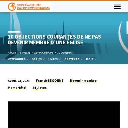
10 OBJECTIONS COURANTES DE NE PAS
DEVENIR MEMBRE D’UNE ÉGLISE
Accueil
Sermons
Devenir membre
10 Objections…
CATÉGORIES
SÉRIES
LIVRES
ORATEURS
MOIS
Franck SEGONNE
Devenir membre
AVRIL 23, 2023
10
Membriété
44_Actes
OBJECTIONS
COURANTES
DE
NE
PAS