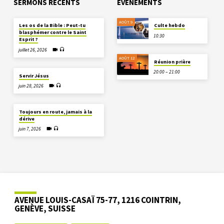
SERMONS RÉCENTS
EVÈNEMENTS
AOÛT 9
Les os de la Bible : Peut-tu
Culte hebdo
blasphémer contre le Saint
10:30
Esprit ?
juillet 26, 2026
AOÛT 12
Réunion prière
20:00 – 21:00
Servir Jésus
juin 28, 2026
Toujours en route, jamais à la
dérive
juin 7, 2026
AVENUE LOUIS-CASAÏ 75-77, 1216 COINTRIN,
GENÈVE, SUISSE