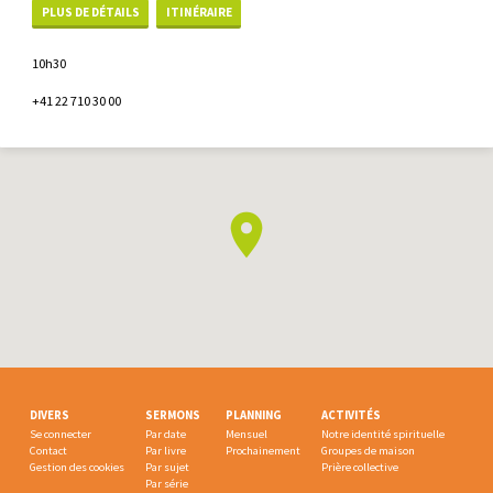
PLUS DE DÉTAILS
ITINÉRAIRE
10h30
+41 22 710 30 00
DIVERS
SERMONS
PLANNING
ACTIVITÉS
Se connecter
Par date
Mensuel
Notre identité spirituelle
Contact
Par livre
Prochainement
Groupes de maison
Gestion des cookies
Par sujet
Prière collective
Par série