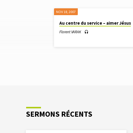
NOV 18, 2007
SERMONS
Au centre du service – aimer Jésus
À
Florent VARAK
PARTIR
DE
NOVEMBRE
PM
SERMONS RÉCENTS