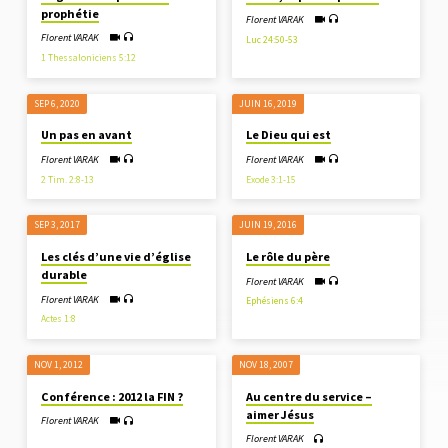
prophétie
Florent VARAK
Florent VARAK
Luc 24:50-53
1 Thessaloniciens 5:12
SEP 6, 2020
JUIN 16, 2019
Un pas en avant
Le Dieu qui est
Florent VARAK
Florent VARAK
2 Tim. 2:8-13
Exode 3:1-15
SEP 3, 2017
JUIN 19, 2016
Les clés d’une vie d’église
Le rôle du père
durable
Florent VARAK
Florent VARAK
Ephésiens 6:4
Actes 1:8
NOV 1, 2012
NOV 18, 2007
Conférence : 2012 la FIN ?
Au centre du service –
aimer Jésus
Florent VARAK
Florent VARAK