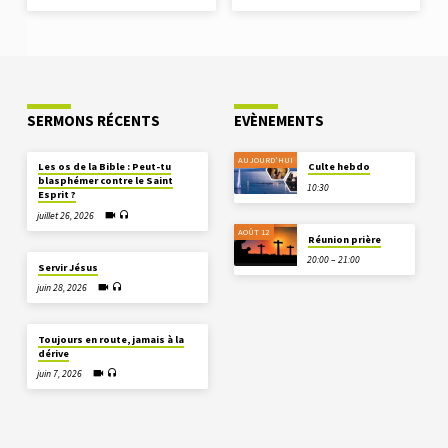
SERMONS RÉCENTS
EVÈNEMENTS
AUJOURD'HUI
Les os de la Bible : Peut-tu
Culte hebdo
blasphémer contre le Saint
10:30
Esprit ?
juillet 26, 2026
AOÛT 12
Réunion prière
20:00 – 21:00
Servir Jésus
juin 28, 2026
Toujours en route, jamais à la
dérive
juin 7, 2026