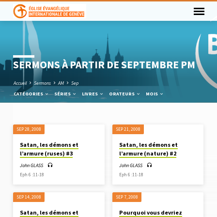
SERMONS À PARTIR DE SEPTEMBRE PM
Accueil
Sermons
AM
Sep
CATÉGORIES
SÉRIES
LIVRES
ORATEURS
MOIS
SEP 28, 2008
SEP 21, 2008
SERMONS
Satan, les démons et
Satan, les démons et
À
l’armure (ruses) #3
l’armure (nature) #2
PARTIR
John GLASS
John GLASS
DE
Eph 6 :11-18
Eph 6 :11-18
SEPTEMBRE
PM
SEP 14, 2008
SEP 7, 2008
Satan, les démons et
Pourquoi vous devriez