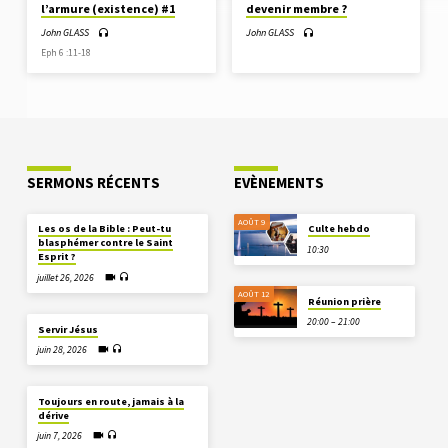
l’armure (existence) #1
devenir membre ?
John GLASS
John GLASS
Eph 6 :11-18
SERMONS RÉCENTS
EVÈNEMENTS
AOÛT 9
Les os de la Bible : Peut-tu
Culte hebdo
blasphémer contre le Saint
10:30
Esprit ?
juillet 26, 2026
AOÛT 12
Réunion prière
20:00 – 21:00
Servir Jésus
juin 28, 2026
Toujours en route, jamais à la
dérive
juin 7, 2026