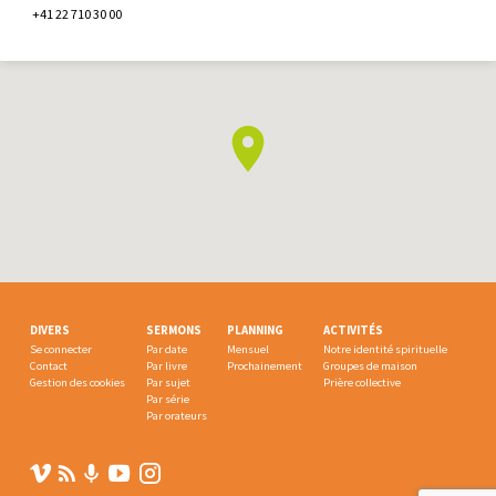
+41 22 710 30 00
DIVERS
SERMONS
PLANNING
ACTIVITÉS
Se connecter
Par date
Mensuel
Notre identité spirituelle
Contact
Par livre
Prochainement
Groupes de maison
Gestion des cookies
Par sujet
Prière collective
Par série
Par orateurs