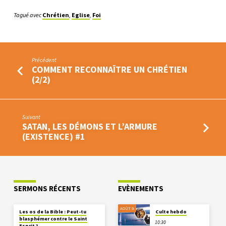
Tagué avec
Chrétien
,
Eglise
,
Foi
Précédent
COMMENT RECONNAÎTRE UN CHRÉTIEN
(2/2)
Suivant
SATAN, LES DÉMONS ET L’ARMURE
(EXISTENCE) #1
SERMONS RÉCENTS
EVÈNEMENTS
AOÛT 9
Les os de la Bible : Peut-tu
Culte hebdo
blasphémer contre le Saint
10:30
Esprit ?