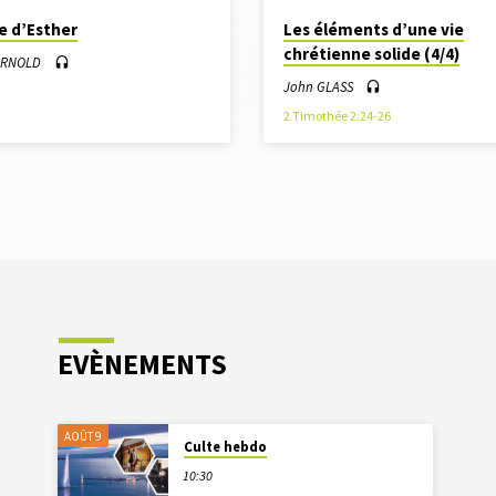
re d’Esther
Les éléments d’une vie
chrétienne solide (4/4)
 ARNOLD
John GLASS
2 Timothée 2:24-26
EVÈNEMENTS
AOÛT 9
Culte hebdo
10:30