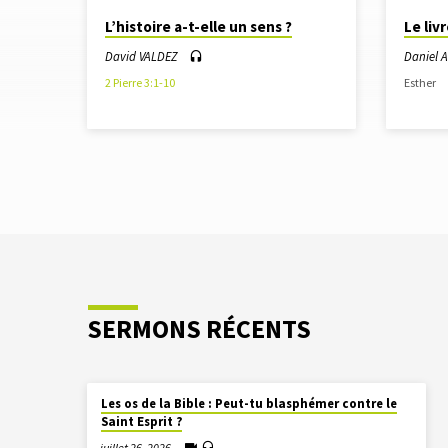
SERMONS
L’histoire a-t-elle un sens ?
Le liv
À
David VALDEZ
Daniel
2 Pierre 3:1-10
Esther
PARTIR
DE
FÉVRIER
PM
SERMONS RÉCENTS
Les os de la Bible : Peut-tu blasphémer contre le
Saint Esprit ?
juillet 26, 2026