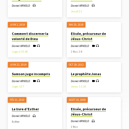
Daniel ARNOLD
Daniel ARNOLD
Josué 2:1
JUIN 2, 2019
MAI 20, 2018
Comment discerner la
Elisée, précurseur de
volonté de Dieu
Jésus-Christ
Daniel ARNOLD
Daniel ARNOLD
Juges 6:33-40
2 Rois 2-9
JUIN 22, 2014
OCT 28, 2012
Samson juge incompris
Le prophète Jonas
Daniel ARNOLD
Daniel ARNOLD
Juges 13:7
Jonas 1:1-16
FÉV 21, 2010
AOÛT 10, 2008
Le livre d’Esther
Elisée, précurseur de
Jésus-Christ
Daniel ARNOLD
Daniel ARNOLD
Esther
2 Rois