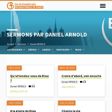
SERMONS PAR DANIEL ARNOLD
Accueil
Sermons
Daniel ARNOLD
CATÉGORIES
SÉRIES
LIVRES
ORATEURS
MOIS
FÉV 8, 2026
AOÛT 18, 2024
SERMONS
Qu’attendez-vous de Dieu
Croire d’abord, voir ensuite
PAR
?
Daniel ARNOLD
DANIEL
Daniel ARNOLD
Jean 4.43-54
ARNOLD
Matthieu 20:1-16
JUIL 4, 2021
JUIL 12, 2020
A la gloire de Dieu
Choisis la vie