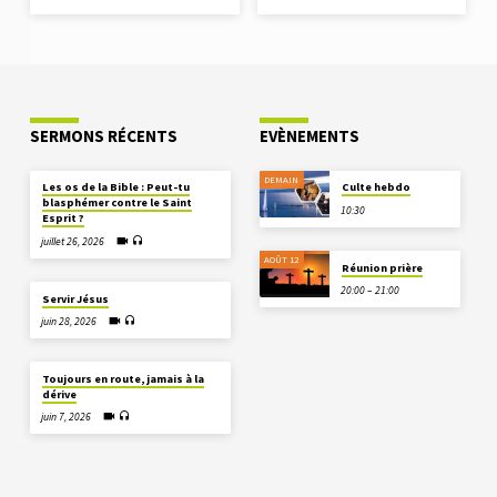
SERMONS RÉCENTS
EVÈNEMENTS
DEMAIN
Les os de la Bible : Peut-tu
Culte hebdo
blasphémer contre le Saint
10:30
Esprit ?
juillet 26, 2026
AOÛT 12
Réunion prière
20:00 – 21:00
Servir Jésus
juin 28, 2026
Toujours en route, jamais à la
dérive
juin 7, 2026