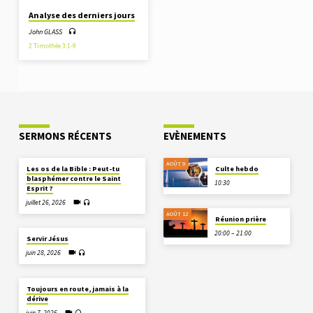
Analyse des derniers jours
John GLASS
2 Timothée 3:1-9
SERMONS RÉCENTS
EVÈNEMENTS
AOÛT 9
Les os de la Bible : Peut-tu
Culte hebdo
blasphémer contre le Saint
10:30
Esprit ?
juillet 26, 2026
AOÛT 12
Réunion prière
20:00 – 21:00
Servir Jésus
juin 28, 2026
Toujours en route, jamais à la
dérive
juin 7, 2026