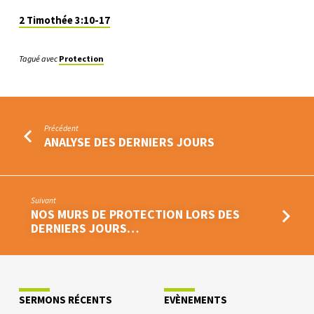
DERNIERS
JOURS
2 Timothée 3:10-17
(1/2)
Tagué avec
Protection
Précédent
ANALYSE DES DERNIERS JOURS
Suivant
NOS MURS DE PROTECTION LORS DES
DERNIERS JOURS…
SERMONS RÉCENTS
EVÈNEMENTS