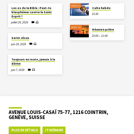
AOÛT 9
Les os de la Bible : Peut-tu
Culte hebdo
blasphémer contre le Saint
10:30
Esprit ?
juillet 26, 2026
AOÛT 12
Réunion prière
20:00 – 21:00
Servir Jésus
juin 28, 2026
Toujours en route, jamais à la
dérive
juin 7, 2026
AVENUE LOUIS-CASAÏ 75-77, 1216 COINTRIN,
GENÈVE, SUISSE
PLUS DE DÉTAILS
ITINÉRAIRE