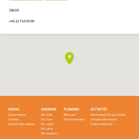
10h30
+41 22 710 30 00
DIVERS
SERMONS
PLANNING
ACTIVITÉS
Se connecter
Par date
Mensuel
Notre identité spirituelle
Contact
Par livre
Prochainement
Groupes de maison
Gestion des cookies
Par sujet
Prière collective
Par série
Par orateurs