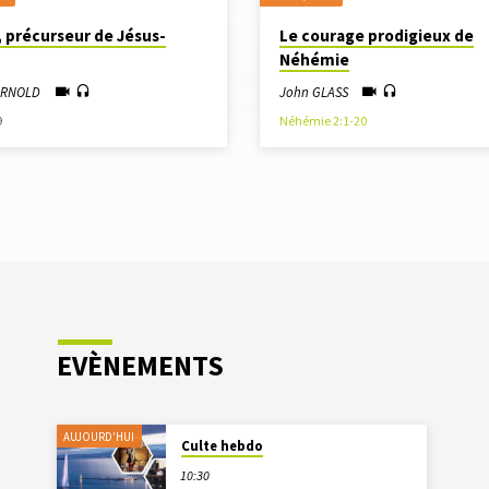
, précurseur de Jésus-
Le courage prodigieux de
Néhémie
 ARNOLD
John GLASS
9
Néhémie 2:1-20
EVÈNEMENTS
AUJOURD'HUI
Culte hebdo
10:30