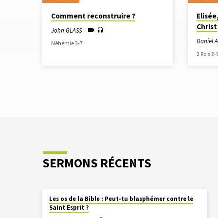
SERMONS
Comment reconstruire ?
Elisée
Christ
À
John GLASS
Daniel
Néhémie 3-7
PARTIR
2 Rois 2-
DE
MAI
PM
SERMONS RÉCENTS
Les os de la Bible : Peut-tu blasphémer contre le
Saint Esprit ?