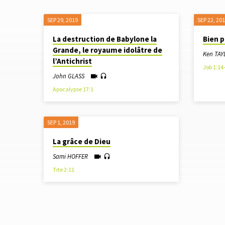
SEP 29, 2019
SEP 22, 20
SERMONS
La destruction de Babylone la
Bien p
Grande, le royaume idolâtre de
À
Ken TAY
l’Antichrist
Job 1:14
PARTIR
John GLASS
Apocalypse 17:1
DE
SEPTEMBRE
SEP 1, 2019
La grâce de Dieu
PM
Sami HOFFER
Tite 2:11