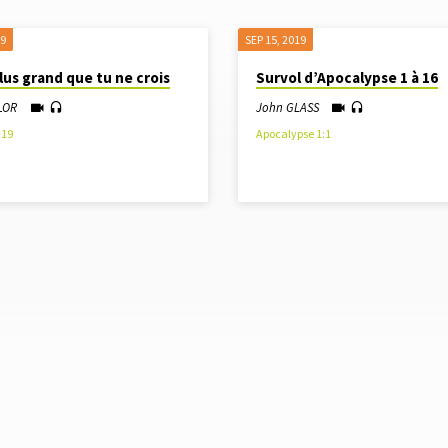
19
SEP 15, 2019
lus grand que tu ne crois
Survol d’Apocalypse 1 à 16
LOR
John GLASS
-19
Apocalypse 1:1