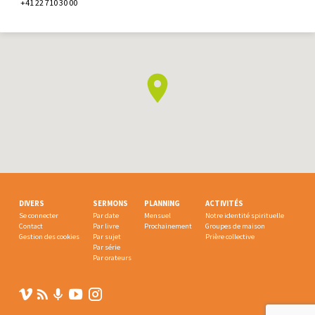
+41 22 710 30 00
DIVERS
SERMONS
PLANNING
ACTIVITÉS
Se connecter
Par date
Mensuel
Notre identité spirituelle
Contact
Par livre
Prochainement
Groupes de maison
Gestion des cookies
Par sujet
Prière collective
Par série
Par orateurs