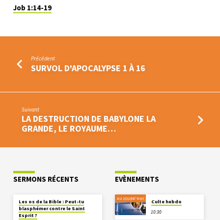
Job 1:14-19
Précédent
SURVOL D'APOCALYPSE 1 À 16
Suivant
LA DESTRUCTION DE BABYLONE LA
GRANDE, LE ROYAUME…
SERMONS RÉCENTS
EVÈNEMENTS
AUJOURD'HUI
Les os de la Bible : Peut-tu
Culte hebdo
blasphémer contre le Saint
10:30
Esprit ?