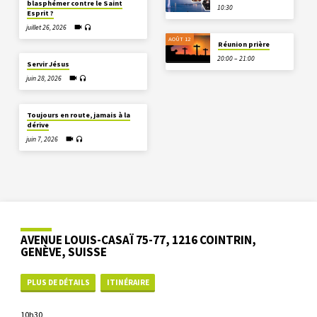
blasphémer contre le Saint
10:30
Esprit ?
juillet 26, 2026
AOÛT 12
Réunion prière
20:00 – 21:00
Servir Jésus
juin 28, 2026
Toujours en route, jamais à la
dérive
juin 7, 2026
AVENUE LOUIS-CASAÏ 75-77, 1216 COINTRIN,
GENÈVE, SUISSE
PLUS DE DÉTAILS
ITINÉRAIRE
10h30