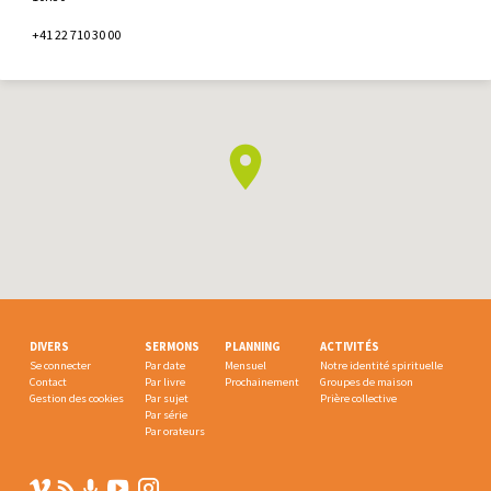
+41 22 710 30 00
DIVERS
SERMONS
PLANNING
ACTIVITÉS
Se connecter
Par date
Mensuel
Notre identité spirituelle
Contact
Par livre
Prochainement
Groupes de maison
Gestion des cookies
Par sujet
Prière collective
Par série
Par orateurs