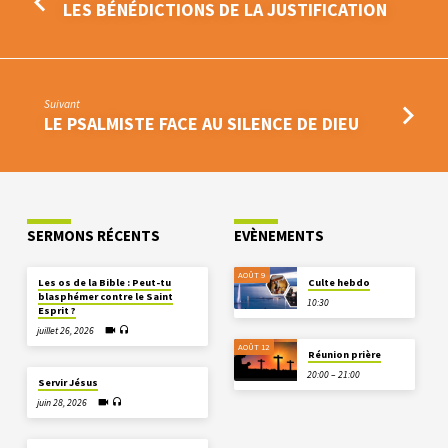
LES BÉNÉDICTIONS DE LA JUSTIFICATION
Suivant
LE PSALMISTE FACE AU SILENCE DE DIEU
SERMONS RÉCENTS
EVÈNEMENTS
AOÛT 9
Les os de la Bible : Peut-tu
Culte hebdo
blasphémer contre le Saint
10:30
Esprit ?
juillet 26, 2026
AOÛT 12
Réunion prière
20:00 – 21:00
Servir Jésus
juin 28, 2026