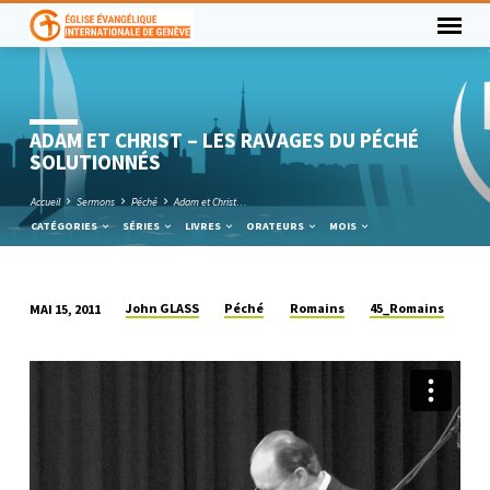
ADAM ET CHRIST – LES RAVAGES DU PÉCHÉ
SOLUTIONNÉS
Accueil
Sermons
Péché
Adam et Christ…
CATÉGORIES
SÉRIES
LIVRES
ORATEURS
MOIS
John GLASS
Péché
Romains
45_Romains
MAI 15, 2011
ADAM
ET
CHRIST
–
LES
RAVAGES