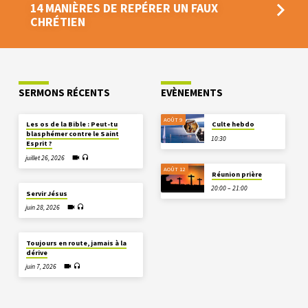
14 MANIÈRES DE REPÉRER UN FAUX
CHRÉTIEN
SERMONS RÉCENTS
EVÈNEMENTS
AOÛT 9
Les os de la Bible : Peut-tu
Culte hebdo
blasphémer contre le Saint
10:30
Esprit ?
juillet 26, 2026
AOÛT 12
Réunion prière
20:00 – 21:00
Servir Jésus
juin 28, 2026
Toujours en route, jamais à la
dérive
juin 7, 2026