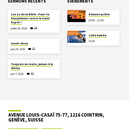
SERMONS RÉCENTS
EVÈNEMENTS
AOÛT 12
Les os de la Bible : Peut-tu
Réunion prière
blasphémer contre le Saint
20:00 – 21:00
Esprit ?
juillet 26, 2026
AOÛT 16
Culte hebdo
10:30
Servir Jésus
juin 28, 2026
Toujours en route, jamais à la
dérive
juin 7, 2026
AVENUE LOUIS-CASAÏ 75-77, 1216 COINTRIN,
GENÈVE, SUISSE