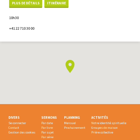
PLUS DE DÉTAILS
ITINÉRAIRE
10h30
+41 22 710 30 00
DIVERS
SERMONS
PLANNING
ACTIVITÉS
Se connecter
Par date
Mensuel
Notre identité spirituelle
Contact
Par livre
Prochainement
Groupes de maison
Gestion des cookies
Par sujet
Prière collective
Par série