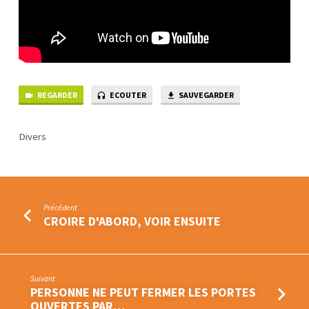
REGARDER
ECOUTER
SAUVEGARDER
Divers
Précédent
CROIRE D'ABORD, VOIR ENSUITE
Suivant
PERSONNE NE PEUT FERMER LES PORTES
OUVERTES PAR…