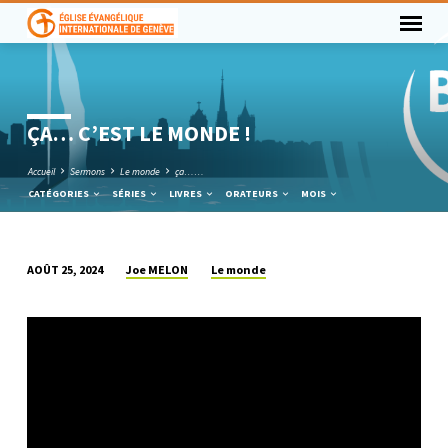
ÇA… C’EST LE MONDE !
Accueil
Sermons
Le monde
ça……
CATÉGORIES
SÉRIES
LIVRES
ORATEURS
MOIS
Joe MELON
Le monde
AOÛT 25, 2024
ÇA…
C’EST
LE
MONDE
!