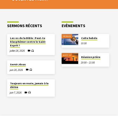
SERMONS RÉCENTS
EVÈNEMENTS
DEMAIN
Les os de la Bible : Peut-tu
Culte hebdo
blasphémer contre le Saint
10:30
Esprit ?
juillet 26, 2026
AOÛT 12
Réunion prière
20:00 – 21:00
Servir Jésus
juin 28, 2026
Toujours en route, jamais à la
dérive
juin 7, 2026