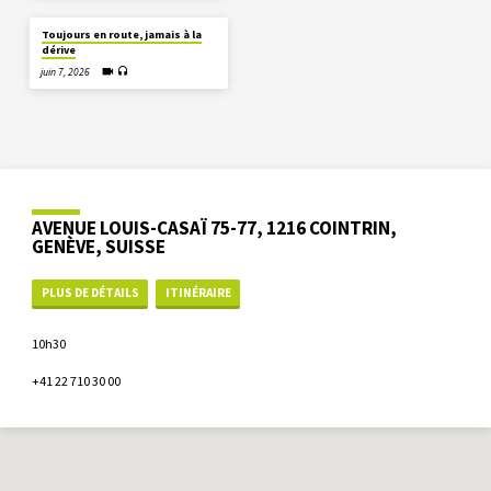
Toujours en route, jamais à la
dérive
juin 7, 2026
AVENUE LOUIS-CASAÏ 75-77, 1216 COINTRIN,
GENÈVE, SUISSE
PLUS DE DÉTAILS
ITINÉRAIRE
10h30
+41 22 710 30 00