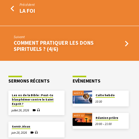
Précédent
LA FOI
Suivant
COMMENT PRATIQUER LES DONS
SPIRITUELS ? (4/6)
SERMONS RÉCENTS
EVÈNEMENTS
AOÛT 9
Les os de la Bible : Peut-tu
Culte hebdo
blasphémer contre le Saint
10:30
Esprit ?
juillet 26, 2026
AOÛT 12
Réunion prière
20:00 – 21:00
Servir Jésus
juin 28, 2026