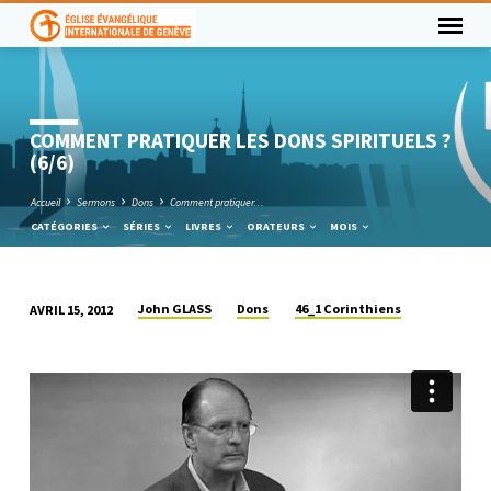
COMMENT PRATIQUER LES DONS SPIRITUELS ?
(6/6)
Accueil
Sermons
Dons
Comment pratiquer…
CATÉGORIES
SÉRIES
LIVRES
ORATEURS
MOIS
John GLASS
Dons
46_1 Corinthiens
AVRIL 15, 2012
COMMENT
PRATIQUER
LES
DONS
SPIRITUELS
?