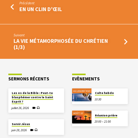
Précédent
EN UN CLIN D’ŒIL
Suivant
LA VIE MÉTAMORPHOSÉE DU CHRÉTIEN
(1/3)
SERMONS RÉCENTS
EVÈNEMENTS
AUJOURD'HUI
Les os de la Bible : Peut-tu
Culte hebdo
blasphémer contre le Saint
10:30
Esprit ?
juillet 26, 2026
AOÛT 12
Réunion prière
20:00 – 21:00
Servir Jésus
juin 28, 2026