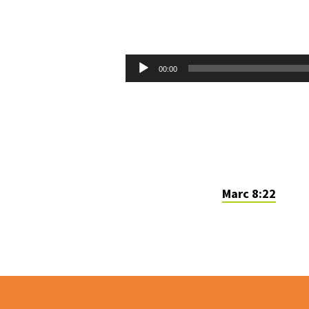
DISCIPLE
2.0
Lecteur
00:00
audio
Marc 8:22