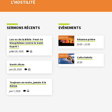
L’HOSTILITÉ
SERMONS RÉCENTS
EVÈNEMENTS
AOÛT 12
Les os de la Bible : Peut-tu
Réunion prière
blasphémer contre le Saint
20:00 – 21:00
Esprit ?
juillet 26, 2026
AOÛT 16
Culte hebdo
10:30
Servir Jésus
juin 28, 2026
Toujours en route, jamais à la
dérive
juin 7, 2026