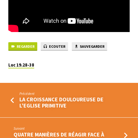
RAMEAUX
AU
TOMBEAU
REGARDER
ECOUTER
SAUVEGARDER
Luc 19.28-38
Précédent
LA CROISSANCE DOULOUREUSE DE
L’EGLISE PRIMITIVE
Suivant
QUATRE MANIÈRES DE RÉAGIR FACE À