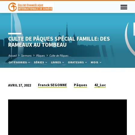
CULTE DE PÂQUES SPÉCIAL FAMILLE: DES
RAMEAUX AU TOMBEAU
Accueil
Sermons
Pâques
Culte de Pâques…
CATÉGORIES
SÉRIES
LIVRES
ORATEURS
MOIS
Franck SEGONNE
Pâques
42_Luc
AVRIL 17, 2022
CULTE
DE
PÂQUES
SPÉCIAL
FAMILLE:
DES