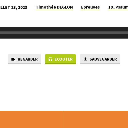
Timothée DEGLON
Epreuves
19_Psau
ILLET 23, 2023
REGARDER
ECOUTER
SAUVEGARDER