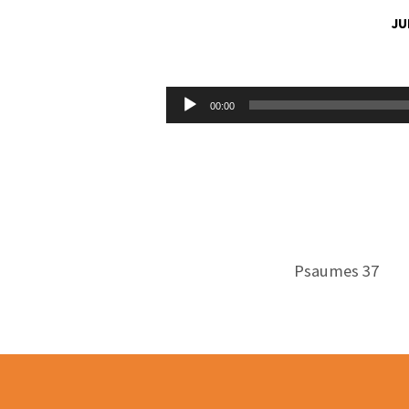
JU
DANS
LES
Lecteur
00:00
audio
TEMPS
DIFFICILES,
FUYONS
LE
Psaumes 37
MAL
&
CONFIONS-