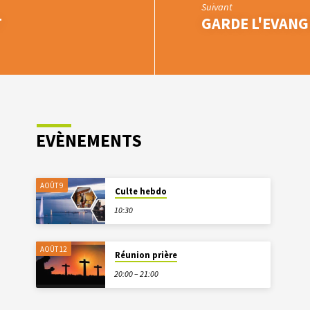
Suivant
T
GARDE L'EVANG
EVÈNEMENTS
AOÛT 9
Culte hebdo
10:30
AOÛT 12
Réunion prière
20:00 – 21:00