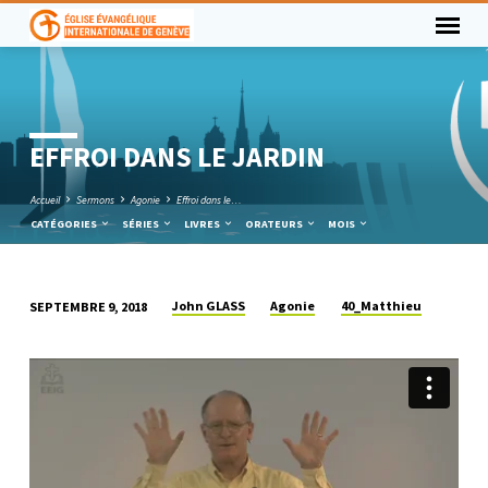
EFFROI DANS LE JARDIN
Accueil
Sermons
Agonie
Effroi dans le…
CATÉGORIES
SÉRIES
LIVRES
ORATEURS
MOIS
John GLASS
Agonie
40_Matthieu
SEPTEMBRE 9, 2018
EFFROI
DANS
LE
JARDIN