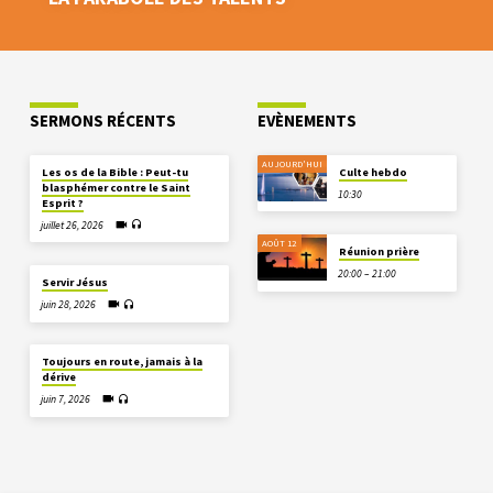
SERMONS RÉCENTS
EVÈNEMENTS
AUJOURD'HUI
Les os de la Bible : Peut-tu
Culte hebdo
blasphémer contre le Saint
10:30
Esprit ?
juillet 26, 2026
AOÛT 12
Réunion prière
20:00 – 21:00
Servir Jésus
juin 28, 2026
Toujours en route, jamais à la
dérive
juin 7, 2026