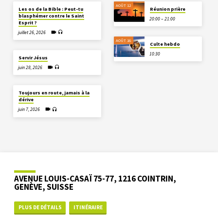
AOÛT 12
Les os de la Bible : Peut-tu
Réunion prière
blasphémer contre le Saint
20:00 – 21:00
Esprit ?
juillet 26, 2026
AOÛT 16
Culte hebdo
10:30
Servir Jésus
juin 28, 2026
Toujours en route, jamais à la
dérive
juin 7, 2026
AVENUE LOUIS-CASAÏ 75-77, 1216 COINTRIN,
GENÈVE, SUISSE
PLUS DE DÉTAILS
ITINÉRAIRE