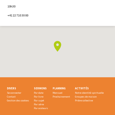
10h30
+41 22 710 30 00
DIVERS
SERMONS
PLANNING
ACTIVITÉS
Se connecter
Par date
Mensuel
Notre identité spirituelle
Contact
Par livre
Prochainement
Groupes de maison
Gestion des cookies
Par sujet
Prière collective
Par série
Par orateurs