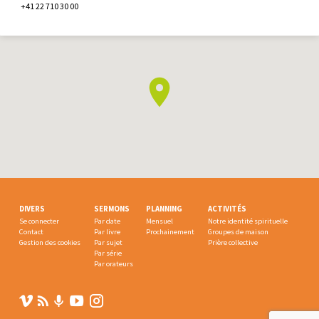
+41 22 710 30 00
DIVERS
SERMONS
PLANNING
ACTIVITÉS
Se connecter
Par date
Mensuel
Notre identité spirituelle
Contact
Par livre
Prochainement
Groupes de maison
Gestion des cookies
Par sujet
Prière collective
Par série
Par orateurs