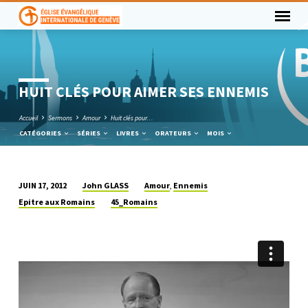
HUIT CLÉS POUR AIMER SES ENNEMIS
Accueil
Sermons
Amour
Huit clés pour…
CATÉGORIES
SÉRIES
LIVRES
ORATEURS
MOIS
John GLASS
Amour
Ennemis
JUIN 17, 2012
,
HUIT
Epitre aux Romains
45_Romains
CLÉS
POUR
AIMER
SES
ENNEMIS