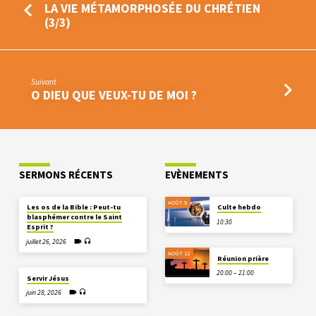
LA VIE MÉTAMORPHOSÉE DU CHRÉTIEN
(3/3)
Suivant
O DIEU QUE VEUX-TU DE MOI ?
SERMONS RÉCENTS
EVÈNEMENTS
AOÛT 9
Les os de la Bible : Peut-tu
Culte hebdo
blasphémer contre le Saint
10:30
Esprit ?
juillet 26, 2026
AOÛT 12
Réunion prière
20:00 – 21:00
Servir Jésus
juin 28, 2026