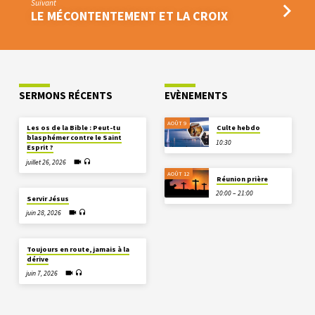
Suivant
LE MÉCONTENTEMENT ET LA CROIX
SERMONS RÉCENTS
EVÈNEMENTS
AOÛT 9
Les os de la Bible : Peut-tu
Culte hebdo
blasphémer contre le Saint
10:30
Esprit ?
juillet 26, 2026
AOÛT 12
Réunion prière
20:00 – 21:00
Servir Jésus
juin 28, 2026
Toujours en route, jamais à la
dérive
juin 7, 2026