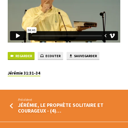
–
(5)
LA
NOUVELLE
ALLIANCE
DE
JÉRÉMIE
REGARDER
ECOUTER
SAUVEGARDER
Jérémie 31:31-34
Précédent
JÉRÉMIE, LE PROPHÈTE SOLITAIRE ET
COURAGEUX - (4)…