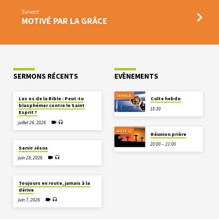
Suivant
MOTIVÉ PAR LA GRÂCE
SERMONS RÉCENTS
EVÈNEMENTS
DEMAIN
Les os de la Bible : Peut-tu
Culte hebdo
blasphémer contre le Saint
10:30
Esprit ?
juillet 26, 2026
AOÛT 12
Réunion prière
20:00 – 21:00
Servir Jésus
juin 28, 2026
Toujours en route, jamais à la
dérive
juin 7, 2026