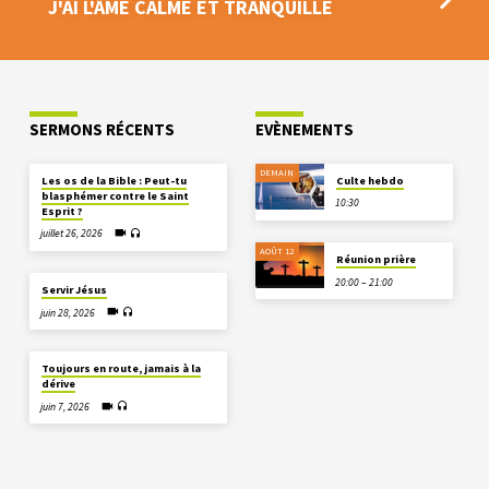
J'AI L'ÂME CALME ET TRANQUILLE
SERMONS RÉCENTS
EVÈNEMENTS
DEMAIN
Les os de la Bible : Peut-tu
Culte hebdo
blasphémer contre le Saint
10:30
Esprit ?
juillet 26, 2026
AOÛT 12
Réunion prière
20:00 – 21:00
Servir Jésus
juin 28, 2026
Toujours en route, jamais à la
dérive
juin 7, 2026